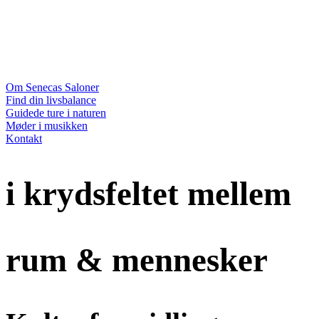
Om Senecas Saloner
Find din livsbalance
Guidede ture i naturen
Møder i musikken
Kontakt
i
krydsfeltet mellem
rum & mennesker